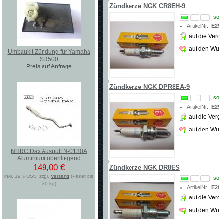
Zündkerze NGK CR8EH-9
so
ArtikelNr.:
E2
auf die Ver
auf den Wu
Umbaukit Zündung für Yamaha
SR500
Preis auf Anfrage
Zündkerze NGK DPR8EA-9
so
ArtikelNr.:
E2
auf die Ver
auf den Wu
NHRC Dax Auspuff N-0130A
Aluminium obenliegend
149,00 €
Zündkerze NGK DR8ES
inkl. 19% USt., zzgl.
Versand
(Paket bis
so
30 kg)
ArtikelNr.:
E2
auf die Ver
auf den Wu