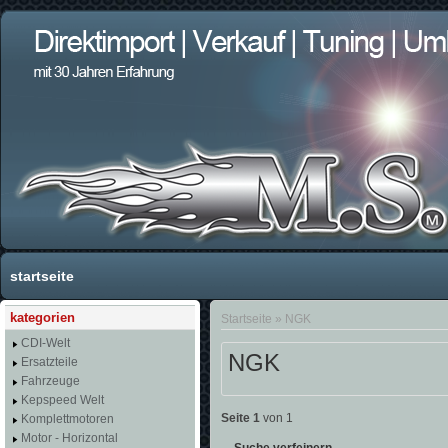
startseite
kategorien
Startseite
»
NGK
CDI-Welt
NGK
Ersatzteile
Fahrzeuge
Kepspeed Welt
Seite 1
von 1
Komplettmotoren
Motor - Horizontal
Suche verfeinern