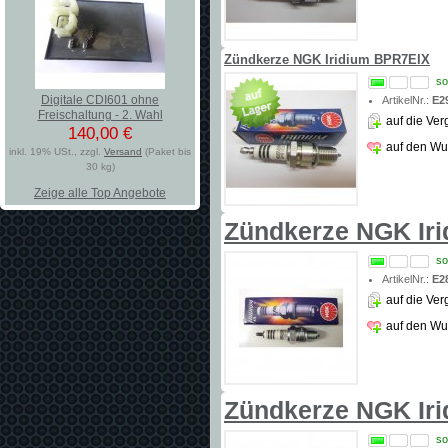
Zündkerze NGK Iridium BPR7EIX
so
Digitale CDI601 ohne
ArtikelNr.:
E2
Freischaltung - 2. Wahl
auf die Ver
140,00 €
auf den Wu
inkl. 19% USt., zzgl.
Versand
(Paket bis
30 kg)
Zeige alle Top Angebote
Zündkerze NGK Ir
so
ArtikelNr.:
E2
auf die Ver
auf den Wu
Zündkerze NGK Ir
so