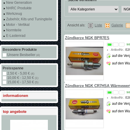
New Generation
NHRC Produkte
Werkzeug
Zubehör, Kits und Tuningteile
Motor - Vertikal
Ansicht als:
Liste
Galerie
Normteile
E-Lastenrad
Zündkerze NGK BPR7ES
so
Besondere Produkte
ArtikelNr.:
E2
Unsere Bestseller
(4)
auf die Ver
auf den Wu
Preisspanne
2,50 € - 5,00 €
(4)
10,00 € - 12,50 €
(1)
15,00 € - 17,50 €
(5)
Zündkerze NGK CR7HSA Wärmewert
so
informationen
ArtikelNr.:
E2
auf die Ver
auf den Wu
top angebote