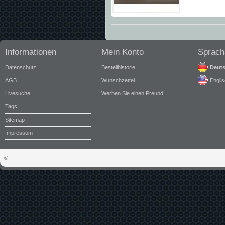
Informationen
Mein Konto
Sprach
Datenschutz
Bestellhistorie
Deut
AGB
Wunschzettel
Engli
Livesuche
Werben Sie einen Freund
Tags
Sitemap
Impressum
©