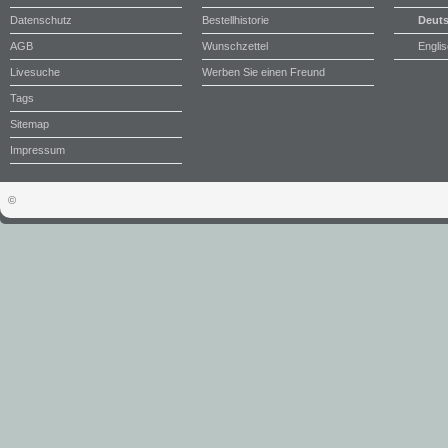
Datenschutz
Bestellhistorie
Deut
AGB
Wunschzettel
Engli
Livesuche
Werben Sie einen Freund
Tags
Sitemap
Impressum
©