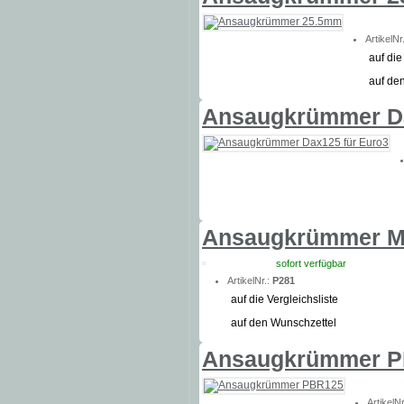
ArtikelNr
auf die
auf de
Ansaugkrümmer Da
Ansaugkrümmer M
sofort verfügbar
ArtikelNr.:
P281
auf die Vergleichsliste
auf den Wunschzettel
Ansaugkrümmer 
ArtikelN