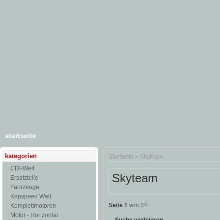
startseite
kategorien
Startseite
»
Skyteam
CDI-Welt
Skyteam
Ersatzteile
Fahrzeuge
Kepspeed Welt
Seite 1
von 24
Komplettmotoren
Motor - Horizontal
Suche verfeinern