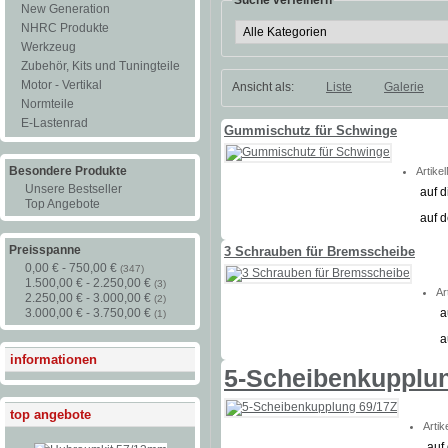
New Generation
NHRC Produkte
Werkzeug
Zubehör, Kits und Tuningteile
Motor - Vertikal
Ansicht als:
Liste
Galerie
Normteile
E-Lastenrad
Gummischutz für Schwinge
Besondere Produkte
Artike
Unsere Bestseller
auf d
Top Angebote
auf 
Preisspanne
3 Schrauben für Bremsscheibe
0,00 € - 750,00 €
(347)
1.500,00 € - 2.250,00 €
(3)
Ar
2.250,00 € - 3.000,00 €
(2)
a
3.000,00 € - 3.750,00 €
(1)
a
informationen
5-Scheibenkupplun
top angebote
Artik
auf 