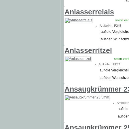
au
Anlasserrelais
sofort ve
ArtikelNr.:
P245
auf die Vergleichs
auf den Wunschze
Anlasserritzel
sofort ver
ArtikelNr.:
E237
auf die Vergleichsl
auf den Wunschzet
Ansaugkrümmer 2
ArtikelNr
auf die
auf de
Ansaugkrümmer 2