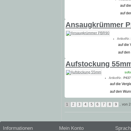
auf die
auf de
Ansaugkrümmer 
ArtikelNr.
auf die 
auf den
Aufstockung 55m
sofo
ArtikelNr.:
P437
auf die Vergl
auf den Wuns
1
2
3
4
5
6
7
8
9
.. von 
Informationen
Mein Konto
Sprach