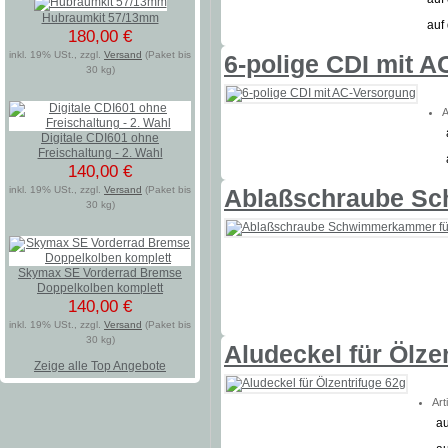
Hubraumkit 57/13mm
auf
180,00 €
inkl. 19% USt., zzgl.
Versand
(Paket bis
6-polige CDI mit 
30 kg)
A
Digitale CDI601 ohne
Freischaltung - 2. Wahl
140,00 €
inkl. 19% USt., zzgl.
Versand
(Paket bis
Ablaßschraube Sc
30 kg)
Skymax SE Vorderrad Bremse
Doppelkolben komplett
140,00 €
inkl. 19% USt., zzgl.
Versand
(Paket bis
30 kg)
Aludeckel für Ölze
Zeige alle Top Angebote
Art
au