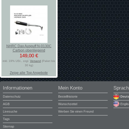
NHRC Dax Auspuff N-0130C
Carbon obenliegend
149,00 €
inkl. 19% USt., zzgl.
Versand
(Paket bis
30 kg)
Zeige alle Top Angebote
Informationen
Mein Konto
Sprach
Datenschutz
Bestellhistorie
Deut
AGB
Wunschzettel
Engli
Livesuche
Werben Sie einen Freund
Tags
Sitemap