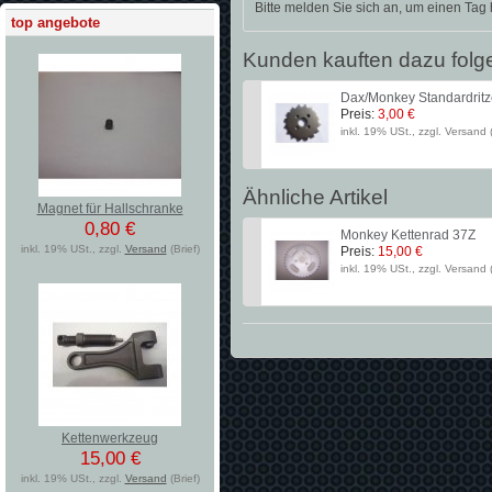
Bitte melden Sie sich an, um einen Tag
top angebote
Kunden kauften dazu folg
Dax/Monkey Standardritze
Preis:
3,00 €
inkl. 19% USt., zzgl. Versand (
Ähnliche Artikel
Magnet für Hallschranke
0,80 €
Monkey Kettenrad 37Z
inkl. 19% USt., zzgl.
Versand
(Brief)
Preis:
15,00 €
inkl. 19% USt., zzgl. Versand (
Kettenwerkzeug
15,00 €
inkl. 19% USt., zzgl.
Versand
(Brief)