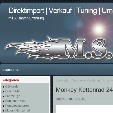
startseite
kategorien
Startseite
»
Normteile
»
Kette und Ritzel
CDI-Welt
Monkey Kettenrad 2
Ersatzteile
Fahrzeuge
zum vorherigen Artikel
Kepspeed Welt
Komplettmotoren
Motor - Horizontal