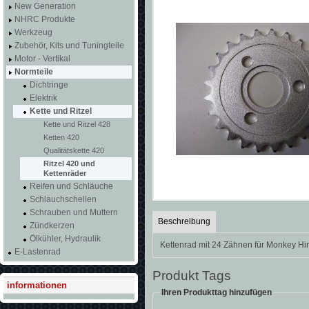
New Generation
NHRC Produkte
Werkzeug
Zubehör, Kits und Tuningteile
Motor - Vertikal
Normteile
Dichtringe
Elektrik
Kette und Ritzel
Kette und Ritzel 428
Ketten 420
Qualitätskette 420
Ritzel 420 und
Kettenräder
Reifen und Schläuche
Schlauchschellen
Schrauben und Muttern
Beschreibung
Zündkerzen
Ölkühler, Hydraulik
Kettenrad mit 24 Zähnen für Monkey Hin
E-Lastenrad
Produkt Tags
informationen
Ihren Produkttag hinzufügen